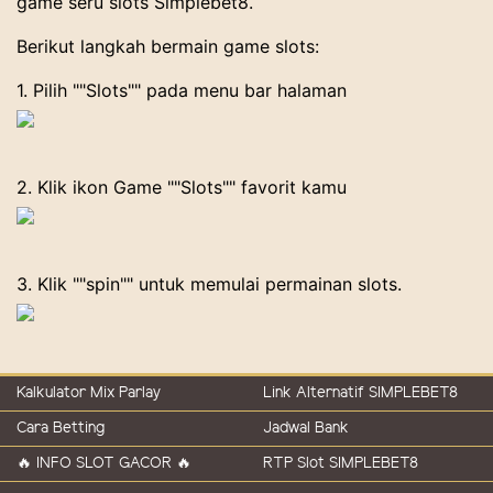
game seru slots Simplebet8.
Berikut langkah bermain game slots:
1. Pilih ""Slots"" pada menu bar halaman
2. Klik ikon Game ""Slots"" favorit kamu
3. Klik ""spin"" untuk memulai permainan slots.
Kalkulator Mix Parlay
Link Alternatif SIMPLEBET8
Cara Betting
Jadwal Bank
🔥 INFO SLOT GACOR 🔥
RTP Slot SIMPLEBET8